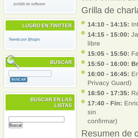
portátil de software
Grilla de char
14:10 - 14:15:
In
LUGRO EN TWITTER
14:15 - 15:00:
Ja
Tweets por @lugro
libre
15:05 - 15:50:
Fa
BUSCAR
15:50 - 16:00: B
16:00 - 16:45:
Em
Privacy Guard)
16:50 - 17:35:
Ra
BUSCAR EN LAS
17:40 - Fin:
Enriq
LISTAS
sin
confirmar)
Resumen de c