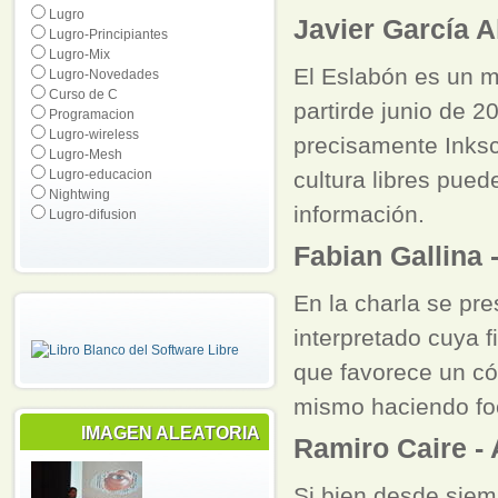
Lugro
Javier García A
Lugro-Principiantes
Lugro-Mix
El Eslabón es un 
Lugro-Novedades
Curso de C
partirde junio de 
Programacion
Lugro-wireless
precisamente Inksc
Lugro-Mesh
Lugro-educacion
cultura libres pue
Nightwing
información.
Lugro-difusion
Fabian Gallina
En la charla se pr
interpretado cuya f
que favorece un cód
mismo haciendo foc
IMAGEN ALEATORIA
Ramiro Caire - 
Si bien desde siemp