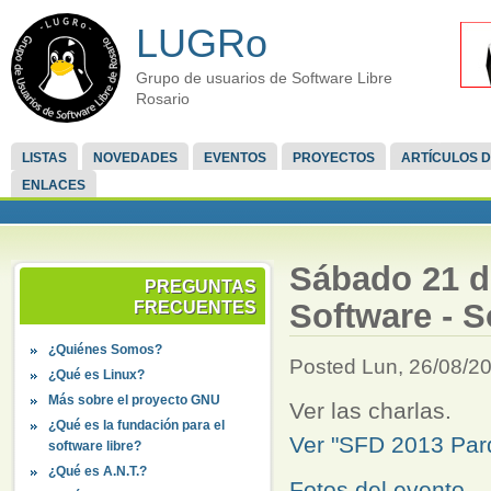
LUGRo
Grupo de usuarios de Software Libre
Rosario
LISTAS
NOVEDADES
EVENTOS
PROYECTOS
ARTÍCULOS D
ENLACES
Sábado 21 de
PREGUNTAS
Software - 
FRECUENTES
¿Quiénes Somos?
Posted Lun, 26/08/20
¿Qué es Linux?
Más sobre el proyecto GNU
Ver las charlas.
¿Qué es la fundación para el
Ver "SFD 2013 Pa
software libre?
¿Qué es A.N.T.?
Fotos del evento