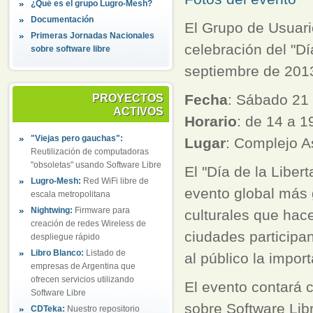
¿Qué es el grupo Lugro-Mesh?
Documentación
El Grupo de Usuari
Primeras Jornadas Nacionales
celebración del "Dí
sobre software libre
septiembre de 201
Fecha
: Sábado 21
PROYECTOS
ACTIVOS
Horario
: de 14 a 
"Viejas pero gauchas":
Lugar
: Complejo A
Reutilización de computadoras
"obsoletas" usando Software Libre
El "Día de la Liber
Lugro-Mesh:
Red WiFi libre de
evento global más g
escala metropolitana
Nightwing:
Firmware para
culturales que hace
creación de redes Wireless de
ciudades participa
despliegue rápido
Libro Blanco:
Listado de
al público la impor
empresas de Argentina que
ofrecen servicios utilizando
El evento contará c
Software Libre
sobre Software Lib
CDTeka:
Nuestro repositorio