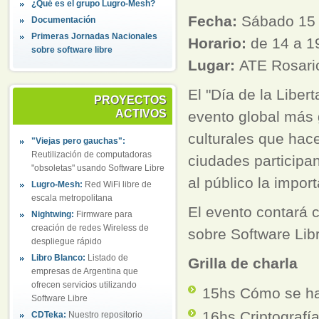
¿Qué es el grupo Lugro-Mesh?
Fecha:
Sábado 15 
Documentación
Primeras Jornadas Nacionales
Horario:
de 14 a 1
sobre software libre
Lugar:
ATE Rosari
El "Día de la Liber
PROYECTOS
ACTIVOS
evento global más g
culturales que hace
"Viejas pero gauchas":
Reutilización de computadoras
ciudades participa
"obsoletas" usando Software Libre
al público la impor
Lugro-Mesh:
Red WiFi libre de
escala metropolitana
El evento contará c
Nightwing:
Firmware para
creación de redes Wireless de
sobre Software Lib
despliegue rápido
Libro Blanco:
Listado de
Grilla de charla
empresas de Argentina que
ofrecen servicios utilizando
15hs Cómo se hac
Software Libre
16hs Criptografía
CDTeka:
Nuestro repositorio