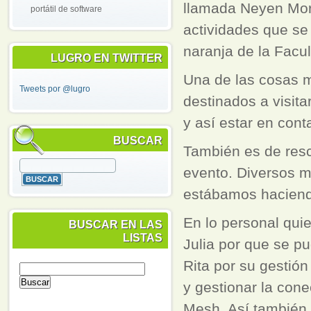
llamada Neyen Morr
portátil de software
actividades que se 
naranja de la Facul
LUGRO EN TWITTER
Una de las cosas m
Tweets por @lugro
destinados a visita
y así estar en cont
BUSCAR
También es de resc
evento. Diversos m
estábamos hacien
En lo personal quie
BUSCAR EN LAS
LISTAS
Julia por que se pu
Rita por su gestión
y gestionar la con
Mesh. Así también 