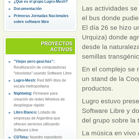
¿Qué es el grupo Lugro-Mesh?
Las actividades se 
Documentación
Primeras Jornadas Nacionales
el bus donde pudier
sobre software libre
El día 26 se hizo 
Urquiza) donde agr
PROYECTOS
desde la naturaleza
ACTIVOS
semillas transgénic
"Viejas pero gauchas":
Reutilización de computadoras
En el complejo se 
"obsoletas" usando Software Libre
un stand de la Coo
Lugro-Mesh:
Red WiFi libre de
escala metropolitana
productos.
Nightwing:
Firmware para
creación de redes Wireless de
Lugro estuvo pres
despliegue rápido
Software Libre y d
Libro Blanco:
Listado de
empresas de Argentina que
del grupo sobre la 
ofrecen servicios utilizando
Software Libre
La música en vivo 
CDTeka:
Nuestro repositorio