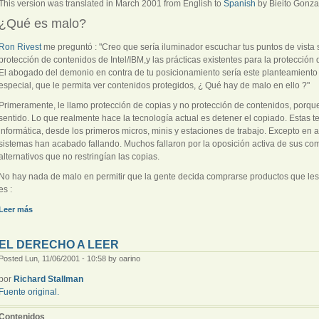
This version was translated in March 2001 from English to
Spanish
by Bieito Gonzal
¿Qué es malo?
Ron Rivest
me preguntó : "Creo que sería iluminador escuchar tus puntos de vista s
protección de contenidos de Intel/IBM,y las prácticas existentes para la protección
El abogado del demonio en contra de tu posicionamiento sería este planteamiento :
especial, que le permita ver contenidos protegidos, ¿ Qué hay de malo en ello ?"
Primeramente, le llamo protección de copias y no protección de contenidos, porqu
sentido. Lo que realmente hace la tecnología actual es detener el copiado. Estas te
informática, desde los primeros micros, minis y estaciones de trabajo. Excepto e
sistemas han acabado fallando. Muchos fallaron por la oposición activa de sus c
alternativos que no restringían las copias.
No hay nada de malo en permitir que la gente decida comprarse productos que les
es :
Leer más
EL DERECHO A LEER
Posted Lun, 11/06/2001 - 10:58 by oarino
por
Richard Stallman
Fuente original.
Contenidos