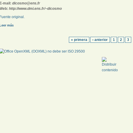
E-mail:
dicosmo@ens.fr
Web:
http://www.dmi.ens.fr/~dicosmo
Fuente original.
Leer más
« primera
‹ anterior
1
2
3