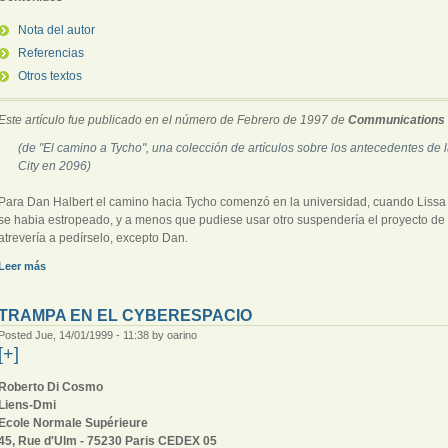
Nota del autor
Referencias
Otros textos
Este artículo fue publicado en el número de Febrero de 1997 de
Communications 
(de "El camino a Tycho", una colección de artículos sobre los antecedentes de
City en 2096)
Para Dan Halbert el camino hacia Tycho comenzó en la universidad, cuando Lissa 
se habia estropeado, y a menos que pudiese usar otro suspendería el proyecto de f
atrevería a pedírselo, excepto Dan.
Leer más
TRAMPA EN EL CYBERESPACIO
Posted Jue, 14/01/1999 - 11:38 by oarino
[+]
Roberto Di Cosmo
Liens-Dmi
Ecole Normale Supérieure
45, Rue d'Ulm - 75230 Paris CEDEX 05