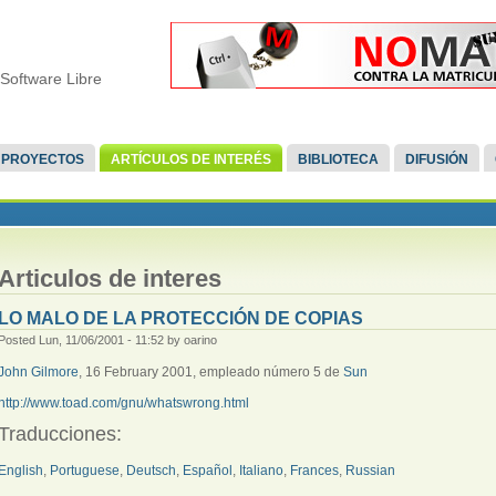
Software Libre
PROYECTOS
ARTÍCULOS DE INTERÉS
BIBLIOTECA
DIFUSIÓN
Articulos de interes
LO MALO DE LA PROTECCIÓN DE COPIAS
Posted Lun, 11/06/2001 - 11:52 by oarino
John Gilmore
, 16 February 2001, empleado número 5 de
Sun
http://www.toad.com/gnu/whatswrong.html
Traducciones:
English
,
Portuguese
,
Deutsch
,
Español
,
Italiano
,
Frances
,
Russian