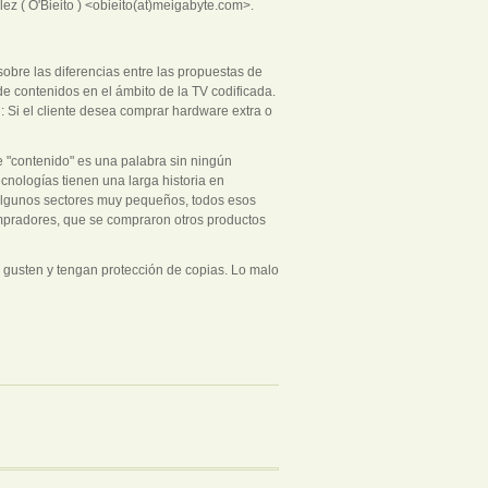
ez ( O'Bieito ) <obieito(at)meigabyte.com>.
obre las diferencias entre las propuestas de
 de contenidos en el ámbito de la TV codificada.
 Si el cliente desea comprar hardware extra o
e "contenido" es una palabra sin ningún
cnologías tienen una larga historia en
n algunos sectores muy pequeños, todos esos
ompradores, que se compraron otros productos
 gusten y tengan protección de copias. Lo malo